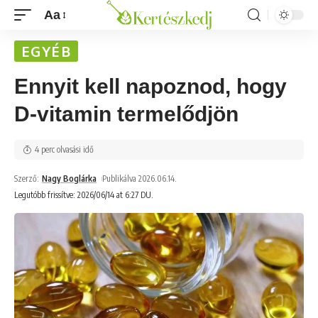
Aa
EGYÉB
Ennyit kell napoznod, hogy
D-vitamin termelődjön
4 perc olvasási idő
Szerző:
Nagy Boglárka
Publikálva 2026.06.14.
Legutóbb frissítve: 2026/06/14 at 6:27 DU.