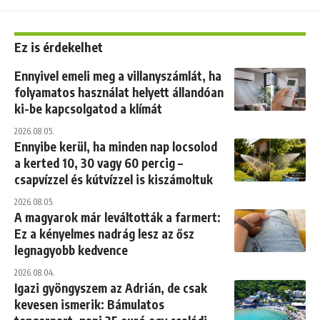
Ez is érdekelhet
Ennyivel emeli meg a villanyszámlát, ha
folyamatos használat helyett állandóan
ki-be kapcsolgatod a klímát
2026.08.05.
Ennyibe kerül, ha minden nap locsolod
a kerted 10, 30 vagy 60 percig –
csapvízzel és kútvízzel is kiszámoltuk
2026.08.05.
A magyarok már leváltották a farmert:
Ez a kényelmes nadrág lesz az ősz
legnagyobb kedvence
2026.08.04.
Igazi gyöngyszem az Adrián, de csak
kevesen ismerik: Bámulatos