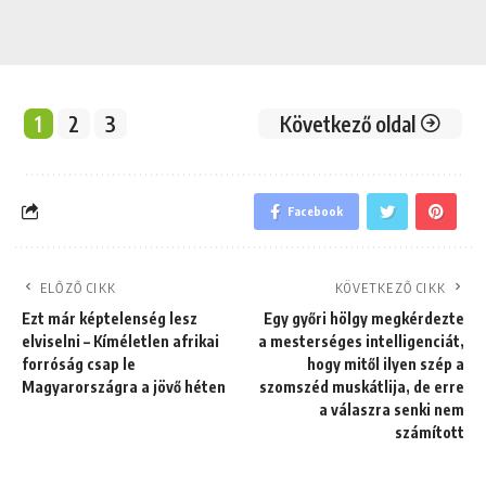
1
2
3
Következő oldal
Facebook
ELŐZŐ CIKK
KÖVETKEZŐ CIKK
Ezt már képtelenség lesz
Egy győri hölgy megkérdezte
elviselni – Kíméletlen afrikai
a mesterséges intelligenciát,
forróság csap le
hogy mitől ilyen szép a
Magyarországra a jövő héten
szomszéd muskátlija, de erre
a válaszra senki nem
számított