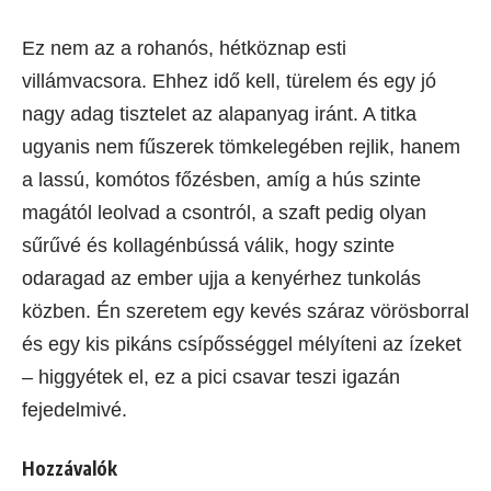
Ez nem az a rohanós, hétköznap esti
villámvacsora. Ehhez idő kell, türelem és egy jó
nagy adag tisztelet az alapanyag iránt. A titka
ugyanis nem fűszerek tömkelegében rejlik, hanem
a lassú, komótos főzésben, amíg a hús szinte
magától leolvad a csontról, a szaft pedig olyan
sűrűvé és kollagénbússá válik, hogy szinte
odaragad az ember ujja a kenyérhez tunkolás
közben. Én szeretem egy kevés száraz vörösborral
és egy kis pikáns csípősséggel mélyíteni az ízeket
– higgyétek el, ez a pici csavar teszi igazán
fejedelmivé.
Hozzávalók