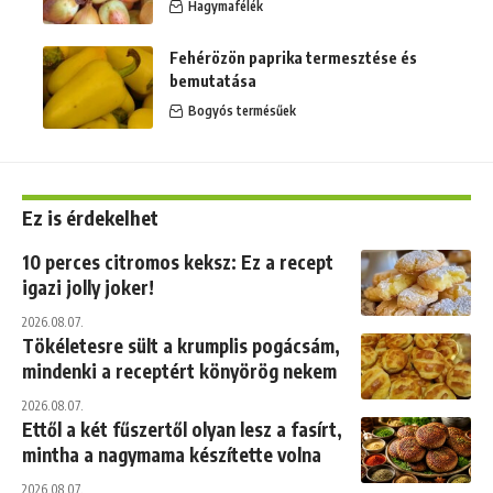
Hagymafélék
Fehérözön paprika termesztése és
bemutatása
Bogyós termésűek
Ez is érdekelhet
10 perces citromos keksz: Ez a recept
igazi jolly joker!
2026.08.07.
Tökéletesre sült a krumplis pogácsám,
mindenki a receptért könyörög nekem
2026.08.07.
Ettől a két fűszertől olyan lesz a fasírt,
mintha a nagymama készítette volna
2026.08.07.