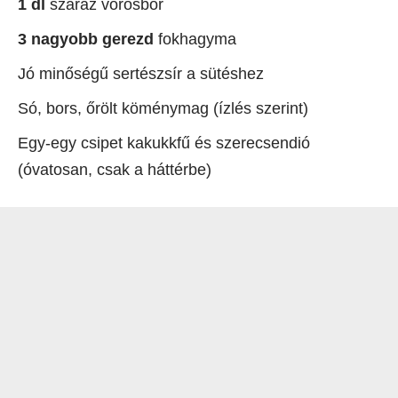
1 dl
száraz vörösbor
3 nagyobb gerezd
fokhagyma
Jó minőségű sertészsír a sütéshez
Só, bors, őrölt köménymag (ízlés szerint)
Egy-egy csipet kakukkfű és szerecsendió
(óvatosan, csak a háttérbe)