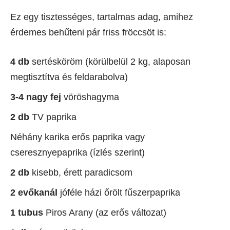
Ez egy tisztességes, tartalmas adag, amihez
érdemes behűteni pár friss fröccsöt is:
4 db
sertésköröm (körülbelül 2 kg, alaposan
megtisztítva és feldarabolva)
3-4 nagy fej
vöröshagyma
2 db
TV paprika
Néhány karika erős paprika vagy
cseresznyepaprika (ízlés szerint)
2 db
kisebb, érett paradicsom
2 evőkanál
jóféle házi őrölt fűszerpaprika
1 tubus
Piros Arany (az erős változat)