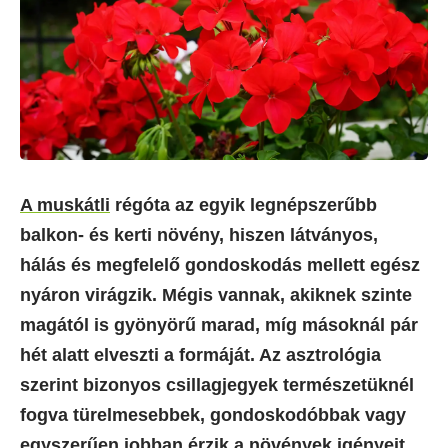
A muskátli
régóta az egyik legnépszerűbb
balkon- és kerti növény, hiszen látványos,
hálás és megfelelő gondoskodás mellett egész
nyáron virágzik. Mégis vannak, akiknek szinte
magától is gyönyörű marad, míg másoknál pár
hét alatt elveszti a formáját. Az asztrológia
szerint bizonyos csillagjegyek természetüknél
fogva türelmesebbek, gondoskodóbbak vagy
egyszerűen jobban érzik a növények igényeit.