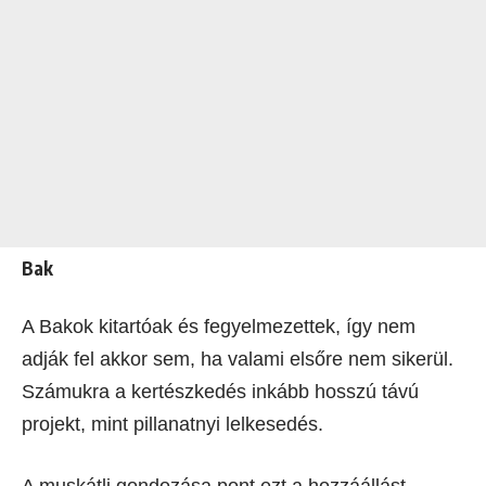
Bak
A Bakok kitartóak és fegyelmezettek, így nem
adják fel akkor sem, ha valami elsőre nem sikerül.
Számukra a kertészkedés inkább hosszú távú
projekt, mint pillanatnyi lelkesedés.
A muskátli gondozása pont ezt a hozzáállást