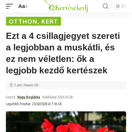
Aa
OTTHON, KERT
Ezt a 4 csillagjegyet szereti
a legjobban a muskátli, és
ez nem véletlen: ők a
legjobb kezdő kertészek
2 perc olvasási idő
Szerző:
Nagy Boglárka
Publikálva 2026.05.28.
Legutóbb frissítve: 2026/05/28 at 7:36 DE.