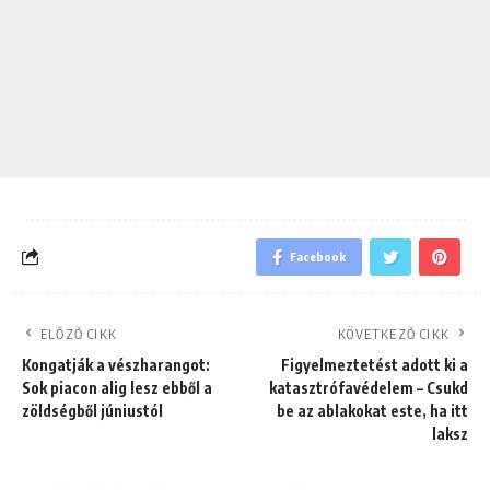
Facebook
ELŐZŐ CIKK
KÖVETKEZŐ CIKK
Kongatják a vészharangot:
Figyelmeztetést adott ki a
Sok piacon alig lesz ebből a
katasztrófavédelem – Csukd
zöldségből júniustól
be az ablakokat este, ha itt
laksz