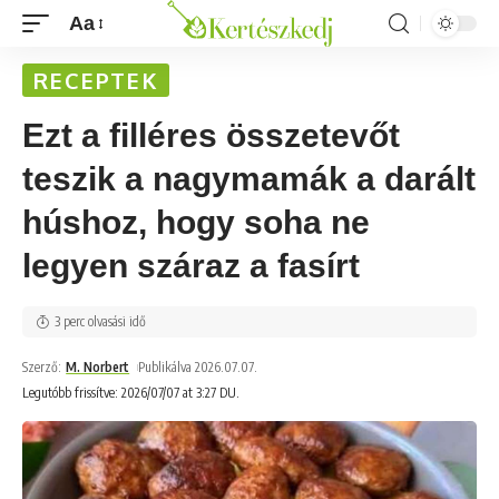
Aa
RECEPTEK
Ezt a filléres összetevőt
teszik a nagymamák a darált
húshoz, hogy soha ne
legyen száraz a fasírt
3 perc olvasási idő
Szerző:
M. Norbert
Publikálva 2026.07.07.
Legutóbb frissítve: 2026/07/07 at 3:27 DU.