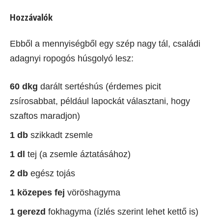
Hozzávalók
Ebből a mennyiségből egy szép nagy tál, családi
adagnyi ropogós húsgolyó lesz:
60 dkg
darált sertéshús (érdemes picit
zsírosabbat, például lapockát választani, hogy
szaftos maradjon)
1 db
szikkadt zsemle
1 dl
tej (a zsemle áztatásához)
2 db
egész tojás
1 közepes fej
vöröshagyma
1 gerezd
fokhagyma (ízlés szerint lehet kettő is)