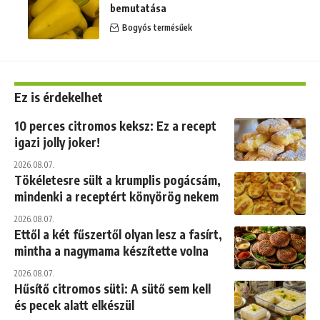
bemutatása
Bogyós termésűek
Ez is érdekelhet
10 perces citromos keksz: Ez a recept
igazi jolly joker!
2026.08.07.
Tökéletesre sült a krumplis pogácsám,
mindenki a receptért könyörög nekem
2026.08.07.
Ettől a két fűszertől olyan lesz a fasírt,
mintha a nagymama készítette volna
2026.08.07.
Hűsítő citromos süti: A sütő sem kell
és pecek alatt elkészül