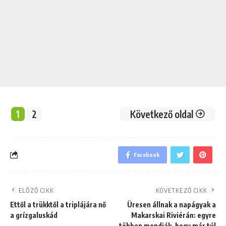
1
2
Következő oldal
Facebook
ELŐZŐ CIKK
KÖVETKEZŐ CIKK
Ettől a trükktől a triplájára nő
Üresen állnak a napágyak a
a grízgaluskád
Makarskai Riviérán: egyre
többen mondják, hogy már túl