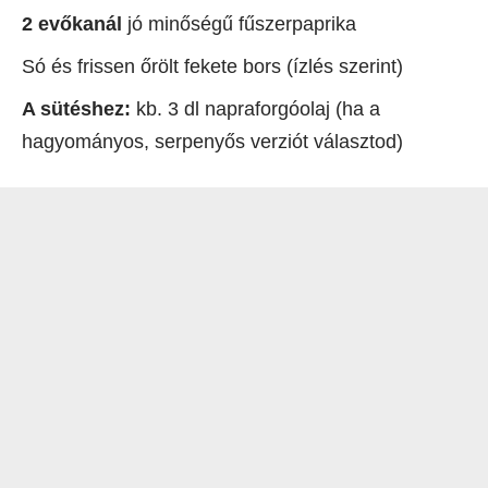
2 evőkanál
jó minőségű fűszerpaprika
Só és frissen őrölt fekete bors (ízlés szerint)
A sütéshez:
kb. 3 dl napraforgóolaj (ha a
hagyományos, serpenyős verziót választod)