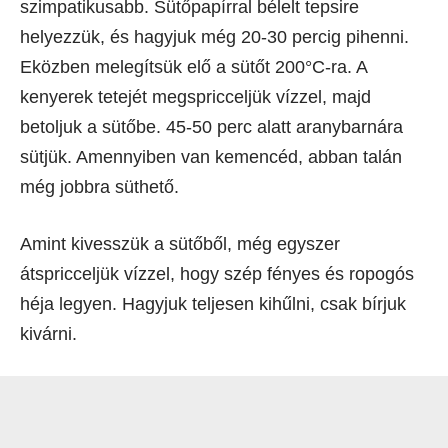
szimpatikusabb. Sütőpapírral bélelt tepsire
helyezzük, és hagyjuk még 20-30 percig pihenni.
Eközben melegítsük elő a sütőt 200°C-ra. A
kenyerek tetejét megspricceljük vízzel, majd
betoljuk a sütőbe. 45-50 perc alatt aranybarnára
sütjük. Amennyiben van kemencéd, abban talán
még jobbra süthető.
Amint kivesszük a sütőből, még egyszer
átspricceljük vízzel, hogy szép fényes és ropogós
héja legyen. Hagyjuk teljesen kihűlni, csak bírjuk
kivárni.