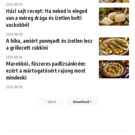
2026.08.06.
Házi sajt recept: Ha neked is eleged
van a méreg drága és ízetlen bolti
vackokból
2026.08.06.
A hiba, amiért punnyadt és ízetlen lesz
a grillezett cukkini
2026.08.06.
Marokkói, fűszeres padlizsánkrém:
ezért a mártogatósért rajong most
mindenki
2026.08.06.
Előző
Következő