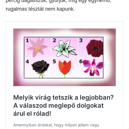
percig dagasszuk, gyúrjuk, míg egy egynemű,
rugalmas tésztát nem kapunk.