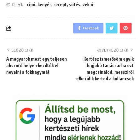
cipó
,
kenyér
,
recept
,
sütés
,
vekni
Címkék:
Facebook
ELŐZŐ CIKK
KÖVETKEZŐ CIKK
A magyarok most egy teljesen
Kertész ismerősöm egyik
abszurd helyen kezdték el
legjobb tanácsa: ha ezt
nevelni a fokhagymát
megcsinálod, messziről
elkerülik kerted a kullancsok