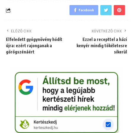
Facebook
ELŐZŐ CIKK
KÖVETKEZŐ CIKK
Elfeledett gyógynövény hódít
Ezzel a recepttel a házi
újra: ezért rajonganak a
kenyér mindig tökéletesre
görögszénáért
sikerül