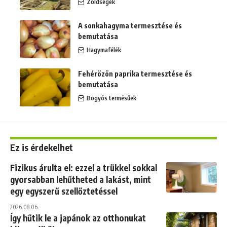
Zöldségek
A sonkahagyma termesztése és
bemutatása
Hagymafélék
Fehérözön paprika termesztése és
bemutatása
Bogyós termésűek
Ez is érdekelhet
Fizikus árulta el: ezzel a trükkel sokkal
gyorsabban lehűtheted a lakást, mint
egy egyszerű szellőztetéssel
2026.08.06.
Így hűtik le a japánok az otthonukat