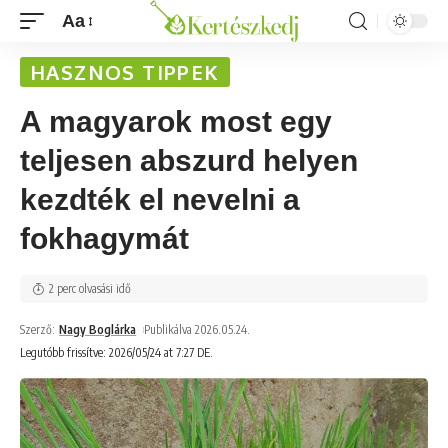
Aa
HASZNOS TIPPEK
A magyarok most egy
teljesen abszurd helyen
kezdték el nevelni a
fokhagymát
2 perc olvasási idő
Szerző:
Nagy Boglárka
Publikálva 2026.05.24.
Legutóbb frissítve: 2026/05/24 at 7:27 DE.