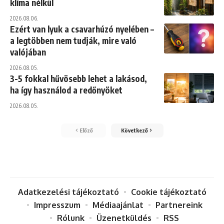
klíma nélkül
2026.08.06.
Ezért van lyuk a csavarhúzó nyelében –
a legtöbben nem tudják, mire való
valójában
2026.08.05.
3-5 fokkal hűvösebb lehet a lakásod,
ha így használod a redőnyöket
2026.08.05.
Előző
Következő
Adatkezelési tájékoztató
Cookie tájékoztató
Impresszum
Médiaajánlat
Partnereink
Rólunk
Üzenetküldés
RSS