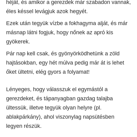
héját, és amikor a gerezdek már szabadon vannak,
éles késsel levágjuk azok hegyét.
Ezek után tegyük vízbe a fokhagyma alját, és már
másnap látni fogjuk, hogy nőnek az apró kis
gyökerek.
Pár nap kell csak, és gyönyörködhetünk a zöld
hajtásokban, egy hét múlva pedig már át is lehet
őket ültetni, elég gyors a folyamat!
Lényeges, hogy válasszuk el egymástól a
gerezdeket, és tápanyagban gazdag talajba
ültessük, illetve tegyük olyan helyre (pl.
ablakpárkány), ahol viszonylag napsütésben
legyen részük.