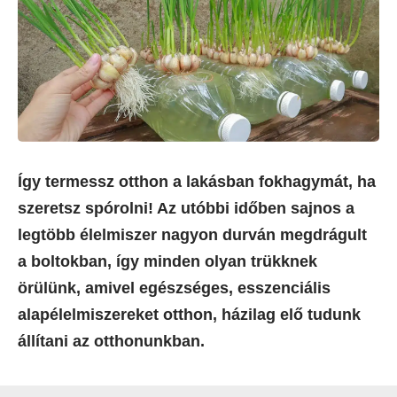
Így termessz otthon a lakásban fokhagymát, ha
szeretsz spórolni! Az utóbbi időben sajnos a
legtöbb élelmiszer nagyon durván megdrágult
a boltokban, így minden olyan trükknek
örülünk, amivel egészséges, esszenciális
alapélelmiszereket otthon, házilag elő tudunk
állítani az otthonunkban.