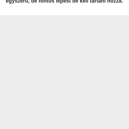
egyszerű, de fontos lépést be kell tartani hozzá.