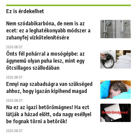
Ez is érdekelhet
Nem szódabikarbóna, de nem is az
ecet: ez a leghatékonyabb módszer a
zuhanyfej vízkőtelenítésére
2026.08.07.
Önts fél pohárral a mosógépbe: az
ágynemű olyan puha lesz, mint egy
ötcsillagos szállodában
2026.08.07.
Ennyi nap szabadságra van szükséged
ahhoz, hogy igazán kipihend magad
2026.08.07.
Na ez az igazi betörőmágnes! Ha ezt
látják a házad előtt, oda nagy eséllyel
be fognak törni a betörők!
2026.08.07.