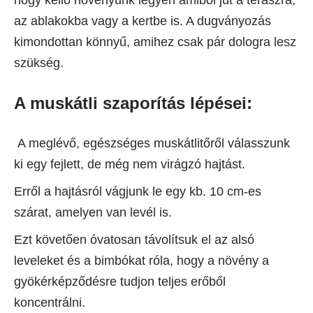
hogy kellő növényünk legyen amiből jut a teraszra,
az ablakokba vagy a kertbe is. A dugványozás
kimondottan könnyű, amihez csak pár dologra lesz
szükség.
A muskátli szaporítás lépései:
A meglévő, egészséges muskátlitőről válasszunk
ki egy fejlett, de még nem virágzó hajtást.
Erről a hajtásról vágjunk le egy kb. 10 cm-es
szárat, amelyen van levél is.
Ezt követően óvatosan távolítsuk el az alsó
leveleket és a bimbókat róla, hogy a növény a
gyökérképződésre tudjon teljes erőből
koncentrálni.