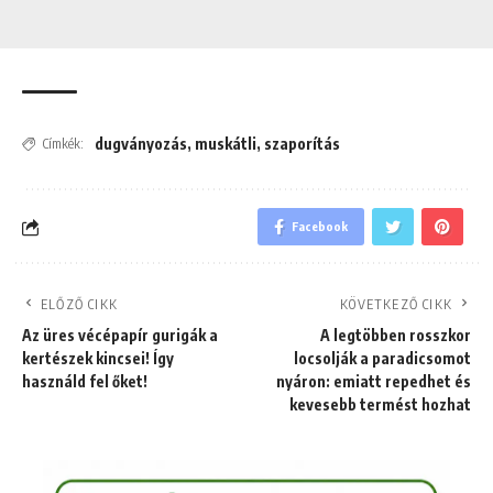
dugványozás
,
muskátli
,
szaporítás
Címkék:
Facebook
ELŐZŐ CIKK
KÖVETKEZŐ CIKK
Az üres vécépapír gurigák a
A legtöbben rosszkor
kertészek kincsei! Így
locsolják a paradicsomot
használd fel őket!
nyáron: emiatt repedhet és
kevesebb termést hozhat