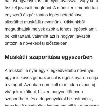
hajtásdugványozás, amelyet tavasszal, vagy kora
ősszel javasolt megtenni. A módszer kimondottan
egyszerű és pár fontos lépés betartásával
sikerülhet muskátlit nevelnünk. Cikkünkből
megtudhatják melyek azok a fontos lépések amit
be kell tartani, valamint azt is hogyan javasolt
öntözni a növekedési időszakban.
Muskátli szaporítása egyszerűen
A muskátli a nyár egyik legkedveltebb növénye,
ugyanis kevés gondozással is egész nyáron ontja
a virágait. Azonban nem kell m minden évben új
virágokra költeni, hiszen nagyon könnyen
szaporítható, és a dugványokkal biztosíthatjuk,