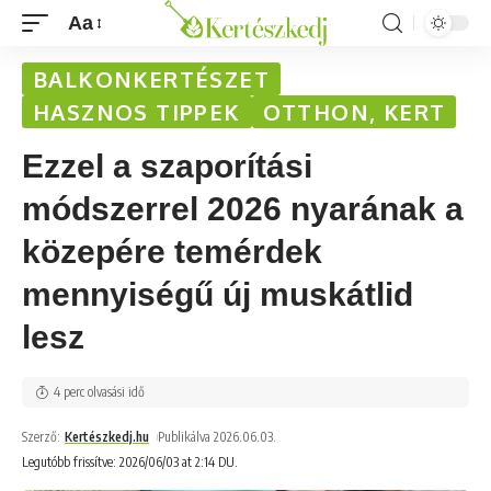
Aa
BALKONKERTÉSZET
HASZNOS TIPPEK
OTTHON, KERT
Ezzel a szaporítási
módszerrel 2026 nyarának a
közepére temérdek
mennyiségű új muskátlid
lesz
4 perc olvasási idő
Szerző:
Kertészkedj.hu
Publikálva 2026.06.03.
Legutóbb frissítve: 2026/06/03 at 2:14 DU.