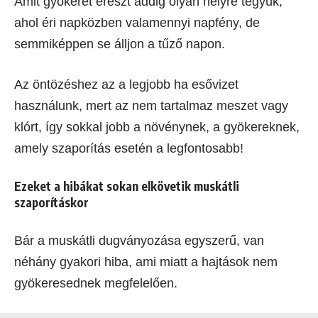
Amit gyökeret ereszt addig olyan helyre tegyük,
ahol éri napközben valamennyi napfény, de
semmiképpen se álljon a tűző napon.
Az öntözéshez az a legjobb ha esővizet
használunk, mert az nem tartalmaz meszet vagy
klórt, így sokkal jobb a növénynek, a gyökereknek,
amely szaporítás esetén a legfontosabb!
Ezeket a hibákat sokan elkövetik muskátli
szaporításkor
Bár a muskátli dugványozása egyszerű, van
néhány gyakori hiba, ami miatt a hajtások nem
gyökeresednek megfelelően.