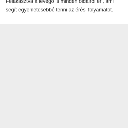
Felakasztva a levegő is minden oldalról éri, ami
segít egyenletesebbé tenni az érési folyamatot.