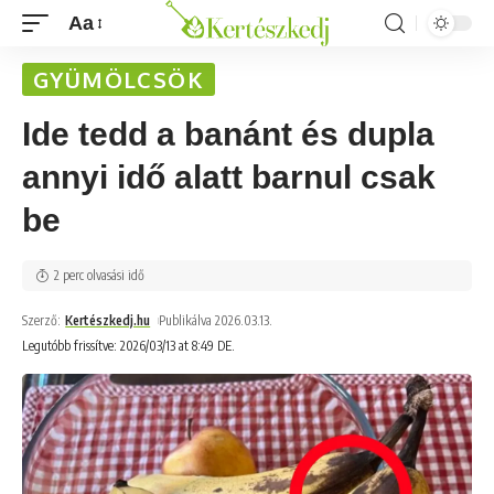
Aa
GYÜMÖLCSÖK
Ide tedd a banánt és dupla
annyi idő alatt barnul csak
be
2 perc olvasási idő
Szerző:
Kertészkedj.hu
Publikálva 2026.03.13.
Legutóbb frissítve: 2026/03/13 at 8:49 DE.