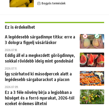
Bogyós termésűek
Ez is érdekelhet
A legédesebb sárgadinnye titka: erre a
3 dologra figyelj vásárláskor
2026.07.18.
Eddig áll el a megkezdett görögdinnye,
sokkal rövidebb ideig mint gondolnád
2026.07.11.
Így szúrhatod ki másodpercek alatt a
legédesebb sárgabarackot a piacon
2026.07.09.
Ez a 3 féle növény bírja a legjobban a
hőséget és a forró nyarakat, 2026-tól
ezeket érdemes ültetni