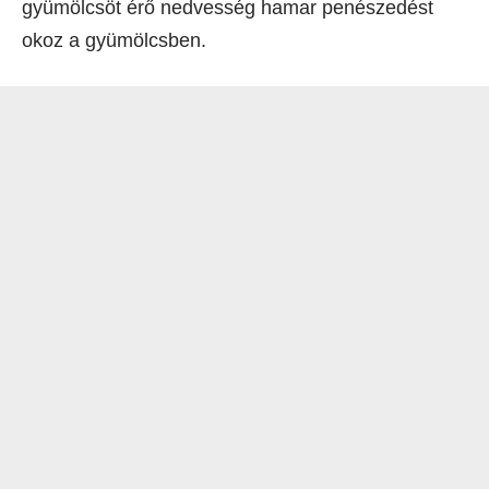
gyümölcsöt érő nedvesség hamar penészedést
okoz a gyümölcsben.