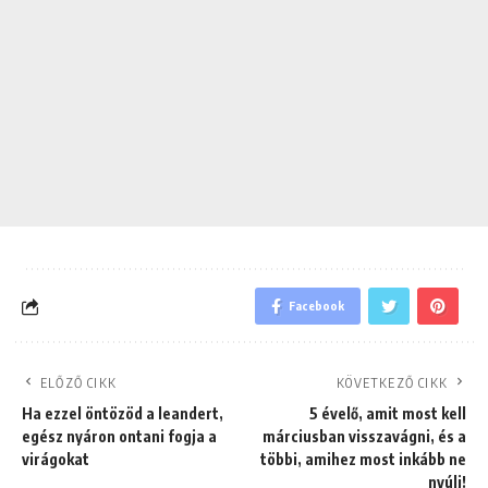
Facebook
ELŐZŐ CIKK
KÖVETKEZŐ CIKK
Ha ezzel öntözöd a leandert,
5 évelő, amit most kell
egész nyáron ontani fogja a
márciusban visszavágni, és a
virágokat
többi, amihez most inkább ne
nyúlj!