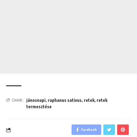
jánosnapi
,
raphanus sativus
,
retek
,
retek
Címkék:
termesztése
Facebook