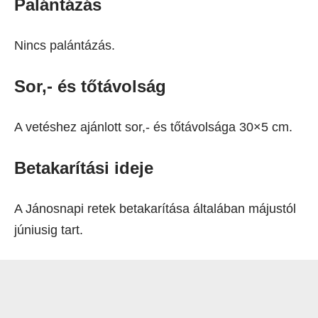
Palántázás
Nincs palántázás.
Sor,- és tőtávolság
A vetéshez ajánlott sor,- és tőtávolsága 30×5 cm.
Betakarítási ideje
A Jánosnapi retek betakarítása általában májustól
júniusig tart.