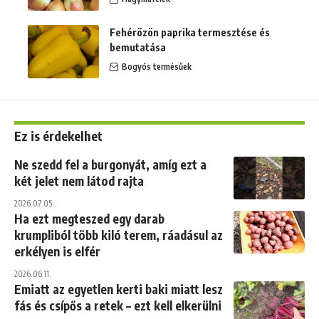
Fehérözön paprika termesztése és
bemutatása
Bogyós termésűek
Ez is érdekelhet
Ne szedd fel a burgonyát, amíg ezt a
két jelet nem látod rajta
2026.07.05.
Ha ezt megteszed egy darab
krumpliból több kiló terem, ráadásul az
erkélyen is elfér
2026.06.11.
Emiatt az egyetlen kerti baki miatt lesz
fás és csípős a retek – ezt kell elkerülni