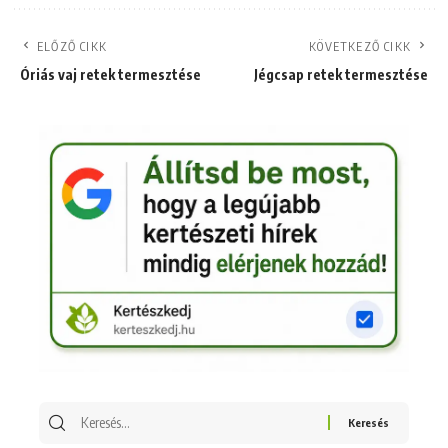
ELŐZŐ CIKK
KÖVETKEZŐ CIKK
Óriás vaj retek termesztése
Jégcsap retek termesztése
Keresés
erre: