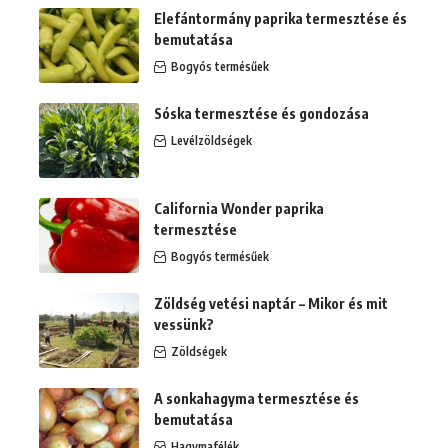
Elefántormány paprika termesztése és
bemutatása
Bogyós termésűek
Sóska termesztése és gondozása
Levélzöldségek
California Wonder paprika
termesztése
Bogyós termésűek
Zöldség vetési naptár – Mikor és mit
vessünk?
Zöldségek
A sonkahagyma termesztése és
bemutatása
Hagymafélék