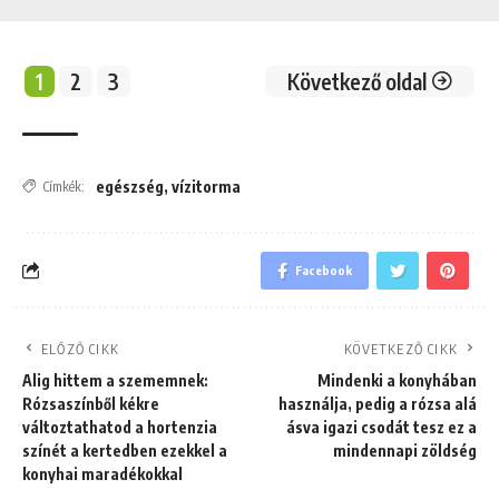
1
2
3
Következő oldal
egészség
,
vízitorma
Címkék:
Facebook
ELŐZŐ CIKK
KÖVETKEZŐ CIKK
Alig hittem a szememnek:
Mindenki a konyhában
Rózsaszínből kékre
használja, pedig a rózsa alá
változtathatod a hortenzia
ásva igazi csodát tesz ez a
színét a kertedben ezekkel a
mindennapi zöldség
konyhai maradékokkal