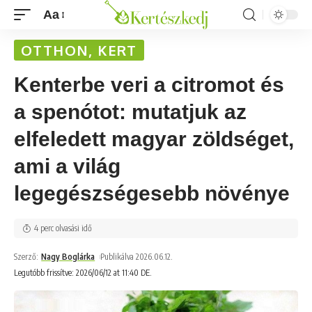
Aa
OTTHON, KERT
Kenterbe veri a citromot és
a spenótot: mutatjuk az
elfeledett magyar zöldséget,
ami a világ
legegészségesebb növénye
4 perc olvasási idő
Szerző:
Nagy Boglárka
Publikálva 2026.06.12.
Legutóbb frissítve: 2026/06/12 at 11:40 DE.