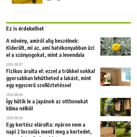
Ez is érdekelhet
A növény, amiről alig beszélnek:
Kiderült, mi az, ami hatékonyabban űzi
el a szúnyogokat, mint a levendula
2026.08.07.
Fizikus árulta el: ezzel a trükkel sokkal
gyorsabban lehűtheted a lakást, mint
egy egyszerű szellőztetéssel
2026.08.06.
Így hűtik le a japánok az otthonukat
klíma nélkül
2026.08.06.
Egy kertész elárulta: nyáron nem a
napi 2 locsolás menti meg a kertedet,