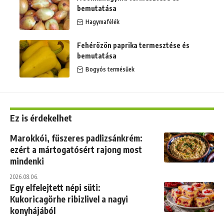
bemutatása
Hagymafélék
Fehérözön paprika termesztése és
bemutatása
Bogyós termésűek
Ez is érdekelhet
Marokkói, fűszeres padlizsánkrém:
ezért a mártogatósért rajong most
mindenki
2026.08.06.
Egy elfelejtett népi süti:
Kukoricagörhe ribizlivel a nagyi
konyhájából