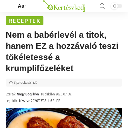
Aa
RECEPTEK
Nem a babérlevél a titok,
hanem EZ a hozzávaló teszi
tökéletessé a
krumplifőzeléket
3 perc olvasási idő
Szerző:
Nagy Boglárka
Publikálva 2026.07.08.
Legutóbb frissítve: 2026/07/08 at 6:31 DE.