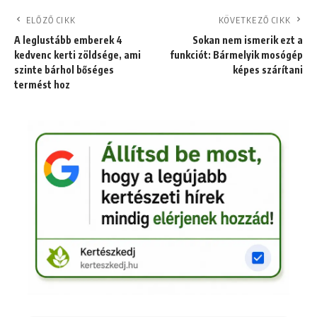
ELŐZŐ CIKK
KÖVETKEZŐ CIKK
A leglustább emberek 4
Sokan nem ismerik ezt a
kedvenc kerti zöldsége, ami
funkciót: Bármelyik mosógép
szinte bárhol bőséges
képes szárítani
termést hoz