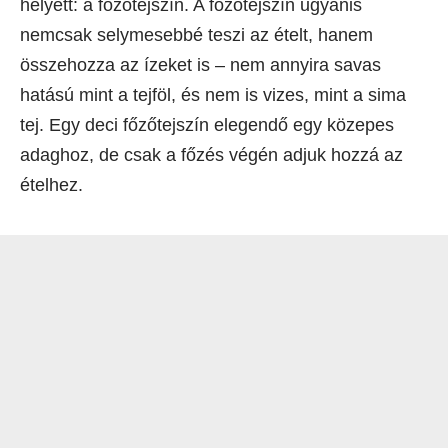
helyett: a főzőtejszín. A főzőtejszín ugyanis
nemcsak selymesebbé teszi az ételt, hanem
összehozza az ízeket is – nem annyira savas
hatású mint a tejföl, és nem is vizes, mint a sima
tej. Egy deci főzőtejszín elegendő egy közepes
adaghoz, de csak a főzés végén adjuk hozzá az
ételhez.