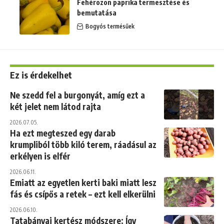
Fehérözön paprika termesztése és
bemutatása
Bogyós termésűek
Ez is érdekelhet
Ne szedd fel a burgonyát, amíg ezt a
két jelet nem látod rajta
2026.07.05.
Ha ezt megteszed egy darab
krumpliból több kiló terem, ráadásul az
erkélyen is elfér
2026.06.11.
Emiatt az egyetlen kerti baki miatt lesz
fás és csípős a retek – ezt kell elkerülni
2026.06.10.
Tatabányai kertész módszere: Így