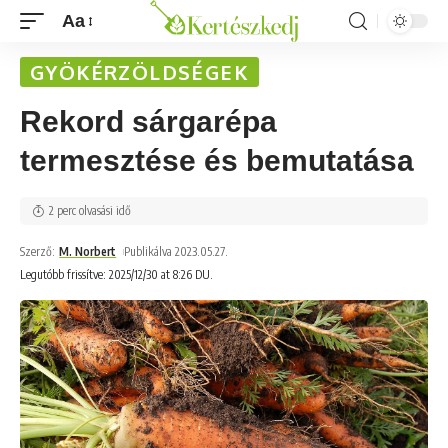
Aa
GYÖKÉRZÖLDSÉGEK
Rekord sárgarépa
termesztése és bemutatása
2 perc olvasási idő
Szerző:
M. Norbert
Publikálva 2023.05.27.
Legutóbb frissítve: 2025/12/30 at 8:26 DU.