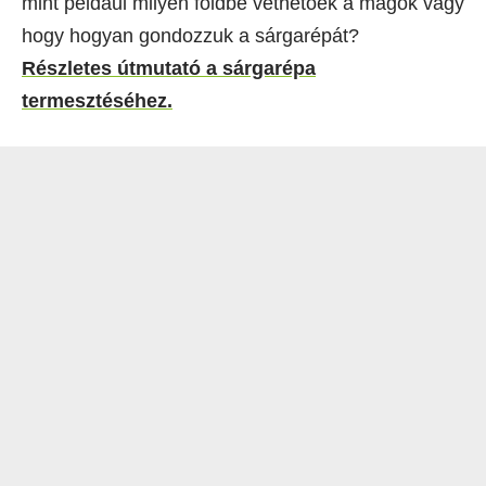
mint például milyen földbe vethetőek a magok vagy
hogy hogyan gondozzuk a sárgarépát?
Részletes útmutató a sárgarépa
termesztéséhez.