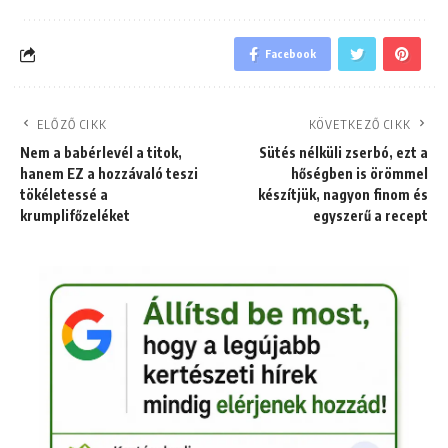
Facebook
ELŐZŐ CIKK
KÖVETKEZŐ CIKK
Nem a babérlevél a titok,
Sütés nélküli zserbó, ezt a
hanem EZ a hozzávaló teszi
hőségben is örömmel
tökéletessé a
készítjük, nagyon finom és
krumplifőzeléket
egyszerű a recept