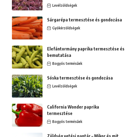
Levélzöldségek
Sárgarépa termesztése és gondozása
Gyökérzöldségek
Elefántormány paprika termesztése és
bemutatása
Bogyós termésűek
Sóska termesztése és gondozása
Levélzöldségek
California Wonder paprika
termesztése
Bogyós termésűek
Zöldség vetési naptár – Mikor és mit