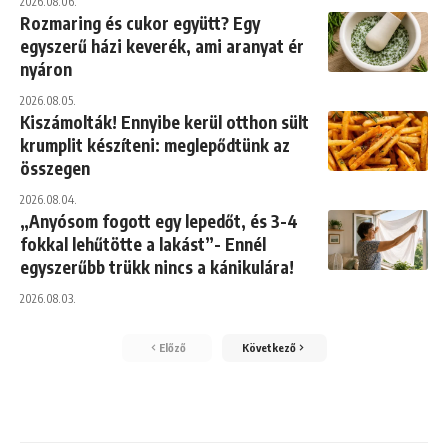
2026.08.06.
Rozmaring és cukor együtt? Egy
egyszerű házi keverék, ami aranyat ér
nyáron
2026.08.05.
Kiszámolták! Ennyibe kerül otthon sült
krumplit készíteni: meglepődtünk az
összegen
2026.08.04.
„Anyósom fogott egy lepedőt, és 3-4
fokkal lehűtötte a lakást”- Ennél
egyszerűbb trükk nincs a kánikulára!
2026.08.03.
Előző
Következő