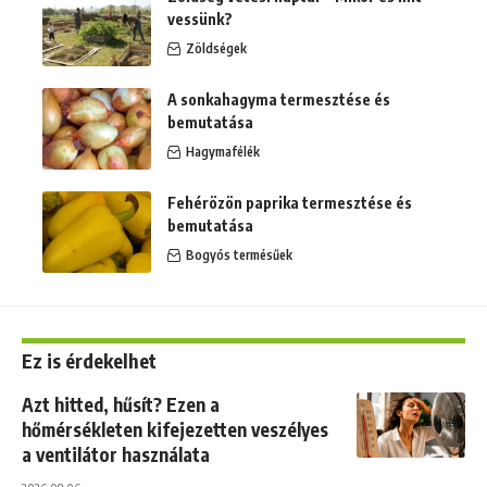
vessünk?
Zöldségek
A sonkahagyma termesztése és
bemutatása
Hagymafélék
Fehérözön paprika termesztése és
bemutatása
Bogyós termésűek
Ez is érdekelhet
Azt hitted, hűsít? Ezen a
hőmérsékleten kifejezetten veszélyes
a ventilátor használata