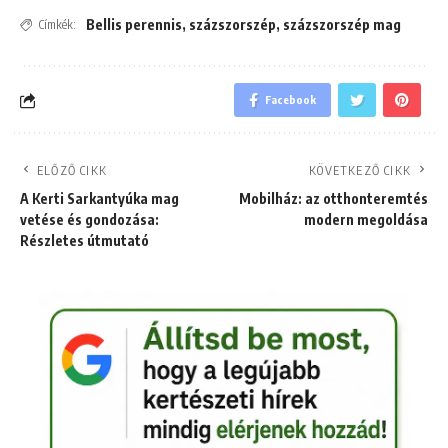
Bellis perennis
,
százszorszép
,
százszorszép mag
Címkék:
Facebook
ELŐZŐ CIKK
KÖVETKEZŐ CIKK
A Kerti Sarkantyúka mag
Mobilház: az otthonteremtés
vetése és gondozása:
modern megoldása
Részletes útmutató