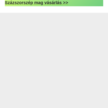
Százszorszép mag vásárlás >>