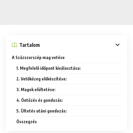
Tartalom
A Százszorszép mag vetése
1. Megfelelő időpont kiválasztása:
2. Vetőközeg előkészítése:
3. Magok elültetése:
4. Öntözés és gondozás:
5. Ültetés utáni gondozás:
Összegzés