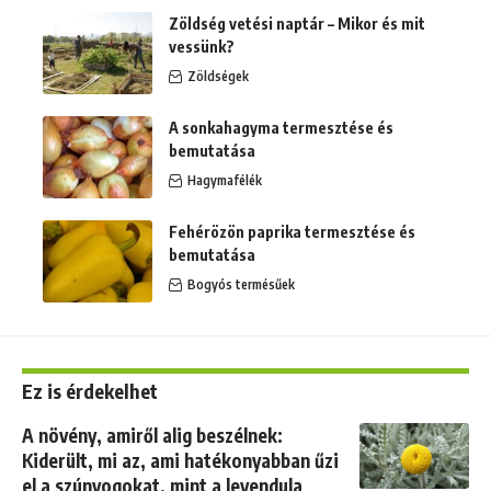
Zöldség vetési naptár – Mikor és mit
vessünk?
Zöldségek
A sonkahagyma termesztése és
bemutatása
Hagymafélék
Fehérözön paprika termesztése és
bemutatása
Bogyós termésűek
Ez is érdekelhet
A növény, amiről alig beszélnek:
Kiderült, mi az, ami hatékonyabban űzi
el a szúnyogokat, mint a levendula