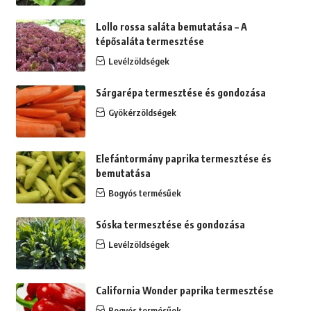
Lollo rossa saláta bemutatása – A
tépősaláta termesztése
Levélzöldségek
Sárgarépa termesztése és gondozása
Gyökérzöldségek
Elefántormány paprika termesztése és
bemutatása
Bogyós termésűek
Sóska termesztése és gondozása
Levélzöldségek
California Wonder paprika termesztése
Bogyós termésűek