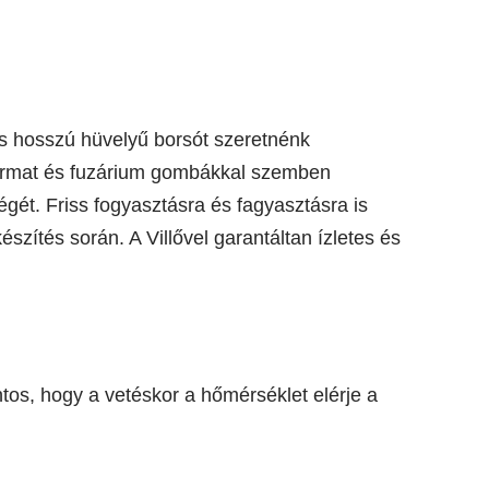
és hosszú hüvelyű borsót szeretnénk
tharmat és fuzárium gombákkal szemben
gét. Friss fogyasztásra és fagyasztásra is
észítés során. A Villővel garantáltan ízletes és
ntos, hogy a vetéskor a hőmérséklet elérje a