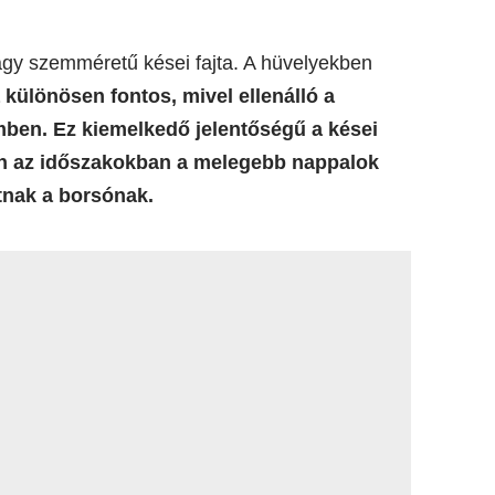
agy szemméretű kései fajta. A hüvelyekben
a különösen fontos, mivel ellenálló a
mben. Ez kiemelkedő jelentőségű a kései
en az időszakokban a melegebb nappalok
tnak a borsónak.