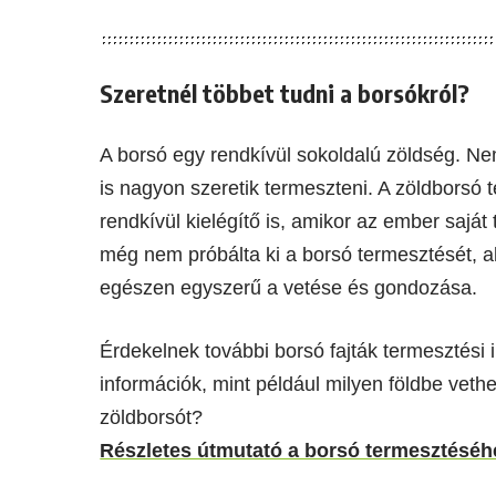
Szeretnél többet tudni a borsókról?
A borsó egy rendkívül sokoldalú zöldség. N
is nagyon szeretik termeszteni. A zöldbors
rendkívül kielégítő is, amikor az ember saját
még nem próbálta ki a borsó termesztését, a
egészen egyszerű a vetése és gondozása.
Érdekelnek további borsó fajták termesztési 
információk, mint például milyen földbe ve
zöldborsót?
Részletes útmutató a borsó termesztéséh