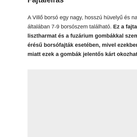
A Villő borsó egy nagy, hosszú hüvelyű és n
általában 7-9 borsószem található.
Ez a fajt
lisztharmat és a fuzárium gombákkal sze
érésű borsófajták esetében, mivel ezekb
miatt ezek a gombák jelentős kárt okozha