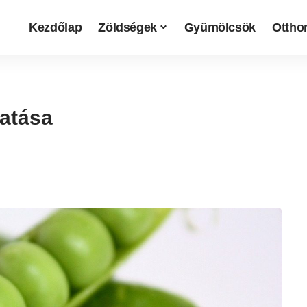
Kezdőlap
Zöldségek
Gyümölcsök
Otthon
tatása