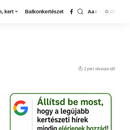
, kert
Balkonkertészet
Aa
2 perc olvasási idő