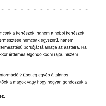
emcsak a kertészek, hanem a hobbi kertészek
ó termesztése nemcsak egyszerű, hanem
 termesztésű borsóját tálalhatja az asztalra. Ha
kkor érdemes elgondolkodni rajta, hiszem
információi? Esetleg egyéb általános
thetőek a magok vagy hogy hogyan gondozzuk a
ez.