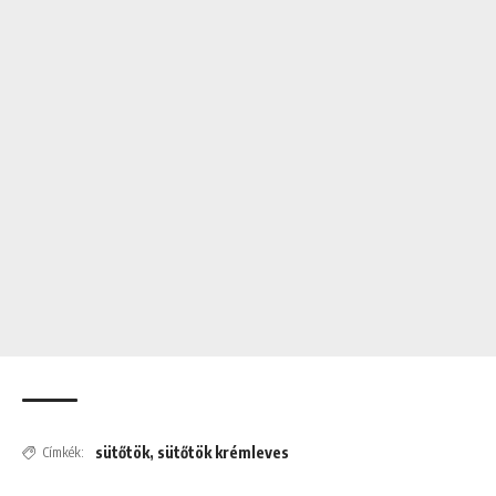
sütőtök
,
sütőtök krémleves
Címkék: