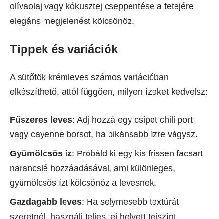
olívaolaj vagy kókusztej cseppentése a tetejére
elegáns megjelenést kölcsönöz.
Tippek és variációk
A sütőtök krémleves számos variációban
elkészíthető, attól függően, milyen ízeket kedvelsz:
Fűszeres leves
: Adj hozzá egy csipet chili port
vagy cayenne borsot, ha pikánsabb ízre vágysz.
Gyümölcsös íz
: Próbáld ki egy kis frissen facsart
narancslé hozzáadásával, ami különleges,
gyümölcsös ízt kölcsönöz a levesnek.
Gazdagabb leves
: Ha selymesebb textúrát
szeretnél, használj teljes tej helyett tejszínt.