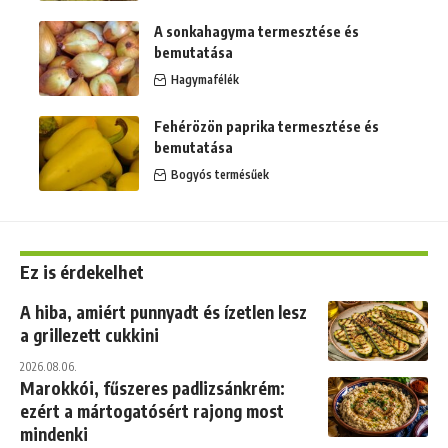
A sonkahagyma termesztése és
bemutatása
Hagymafélék
Fehérözön paprika termesztése és
bemutatása
Bogyós termésűek
Ez is érdekelhet
A hiba, amiért punnyadt és ízetlen lesz
a grillezett cukkini
2026.08.06.
Marokkói, fűszeres padlizsánkrém:
ezért a mártogatósért rajong most
mindenki