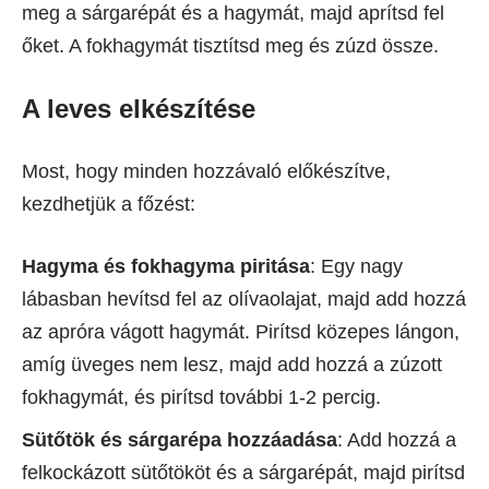
meg a sárgarépát és a hagymát, majd aprítsd fel
őket. A fokhagymát tisztítsd meg és zúzd össze.
A leves elkészítése
Most, hogy minden hozzávaló előkészítve,
kezdhetjük a főzést:
Hagyma és fokhagyma piritása
: Egy nagy
lábasban hevítsd fel az olívaolajat, majd add hozzá
az apróra vágott hagymát. Pirítsd közepes lángon,
amíg üveges nem lesz, majd add hozzá a zúzott
fokhagymát, és pirítsd további 1-2 percig.
Sütőtök és sárgarépa hozzáadása
: Add hozzá a
felkockázott sütőtököt és a sárgarépát, majd pirítsd