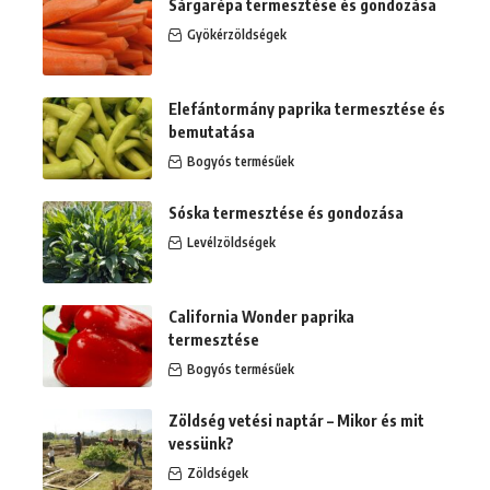
Sárgarépa termesztése és gondozása
Gyökérzöldségek
Elefántormány paprika termesztése és
bemutatása
Bogyós termésűek
Sóska termesztése és gondozása
Levélzöldségek
California Wonder paprika
termesztése
Bogyós termésűek
Zöldség vetési naptár – Mikor és mit
vessünk?
Zöldségek