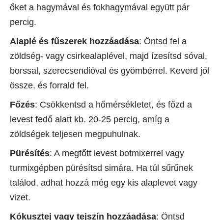
őket a hagymával és fokhagymával együtt pár
percig.
Alaplé és fűszerek hozzáadása
: Öntsd fel a
zöldség- vagy csirkealaplével, majd ízesítsd sóval,
borssal, szerecsendióval és gyömbérrel. Keverd jól
össze, és forrald fel.
Főzés
: Csökkentsd a hőmérsékletet, és főzd a
levest fedő alatt kb. 20-25 percig, amíg a
zöldségek teljesen megpuhulnak.
Pürésítés
: A megfőtt levest botmixerrel vagy
turmixgépben pürésítsd simára. Ha túl sűrűnek
találod, adhat hozzá még egy kis alaplevet vagy
vizet.
Kókusztej vagy tejszín hozzáadása
: Öntsd