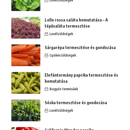
Levélzöldségek
Lollo rossa saláta bemutatása – A
tépősaláta termesztése
Levélzöldségek
Sárgarépa termesztése és gondozása
Gyökérzöldségek
Elefántormány paprika termesztése és
bemutatása
Bogyós termésűek
Sóska termesztése és gondozása
Levélzöldségek