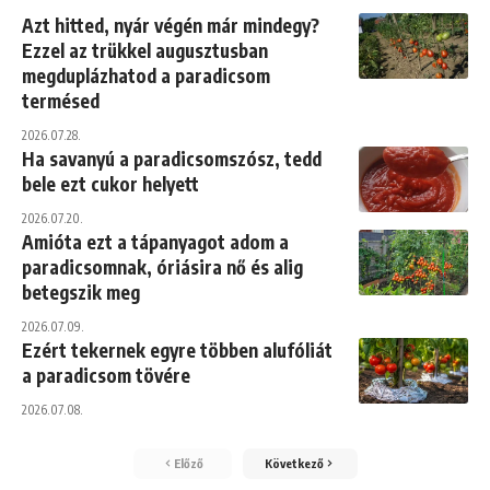
Azt hitted, nyár végén már mindegy?
Ezzel az trükkel augusztusban
megduplázhatod a paradicsom
termésed
2026.07.28.
Ha savanyú a paradicsomszósz, tedd
bele ezt cukor helyett
2026.07.20.
Amióta ezt a tápanyagot adom a
paradicsomnak, óriásira nő és alig
betegszik meg
2026.07.09.
Ezért tekernek egyre többen alufóliát
a paradicsom tövére
2026.07.08.
Előző
Következő