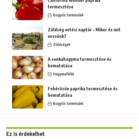
California Wonder paprika
termesztése
Bogyós termésűek
Zöldség vetési naptár – Mikor és mit
vessünk?
Zöldségek
A sonkahagyma termesztése és
bemutatása
Hagymafélék
Fehérözön paprika termesztése és
bemutatása
Bogyós termésűek
Ez is érdekelhet