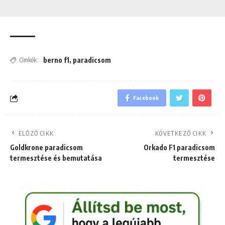
berno f1
,
paradicsom
Címkék:
Facebook
ELŐZŐ CIKK
KÖVETKEZŐ CIKK
Goldkrone paradicsom
Orkado F1 paradicsom
termesztése és bemutatása
termesztése