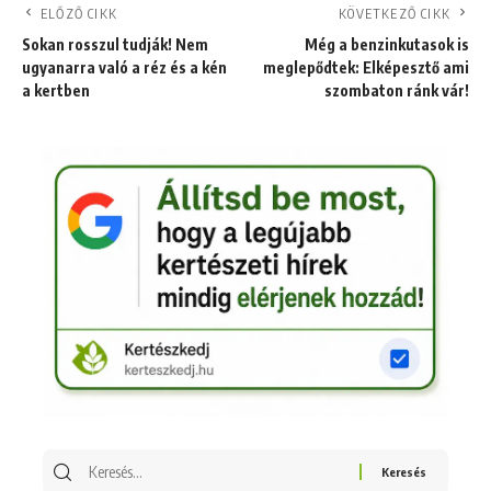
ELŐZŐ CIKK
KÖVETKEZŐ CIKK
Sokan rosszul tudják! Nem
Még a benzinkutasok is
ugyanarra való a réz és a kén
meglepődtek: Elképesztő ami
a kertben
szombaton ránk vár!
Keresés