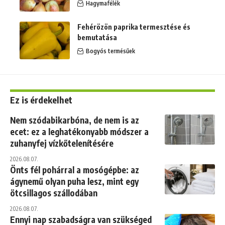
Hagymafélék
Fehérözön paprika termesztése és
bemutatása
Bogyós termésűek
Ez is érdekelhet
Nem szódabikarbóna, de nem is az
ecet: ez a leghatékonyabb módszer a
zuhanyfej vízkőtelenítésére
2026.08.07.
Önts fél pohárral a mosógépbe: az
ágynemű olyan puha lesz, mint egy
ötcsillagos szállodában
2026.08.07.
Ennyi nap szabadságra van szükséged