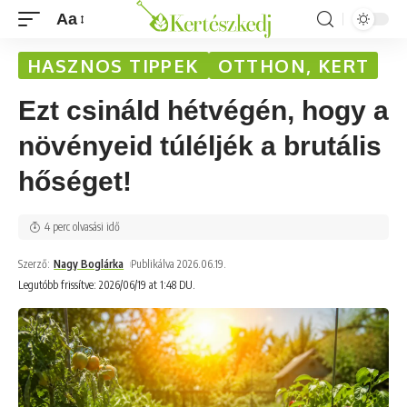
Aa
HASZNOS TIPPEK
OTTHON, KERT
Ezt csináld hétvégén, hogy a
növényeid túléljék a brutális
hőséget!
4 perc olvasási idő
Szerző:
Nagy Boglárka
Publikálva 2026.06.19.
Legutóbb frissítve: 2026/06/19 at 1:48 DU.