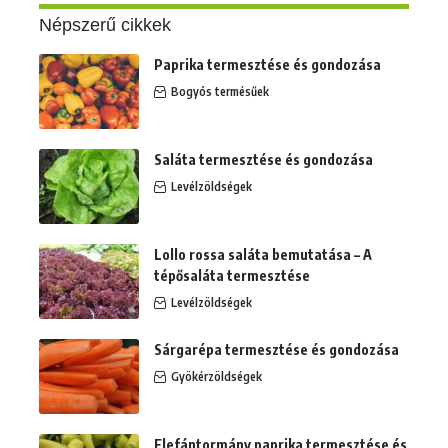
Népszerű cikkek
Paprika termesztése és gondozása
Bogyós termésűek
Saláta termesztése és gondozása
Levélzöldségek
Lollo rossa saláta bemutatása – A
tépősaláta termesztése
Levélzöldségek
Sárgarépa termesztése és gondozása
Gyökérzöldségek
Elefántormány paprika termesztése és