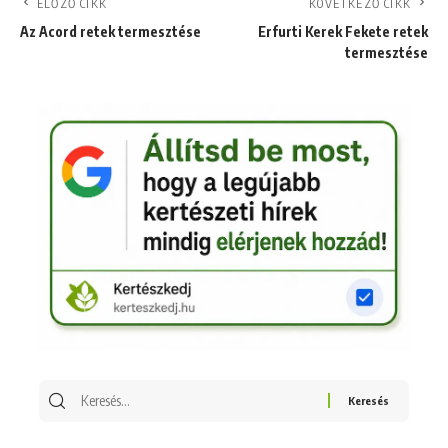
ELŐZŐ CIKK
KÖVETKEZŐ CIKK
Az Acord retek termesztése
Erfurti Kerek Fekete retek
termesztése
Keresés
erre: