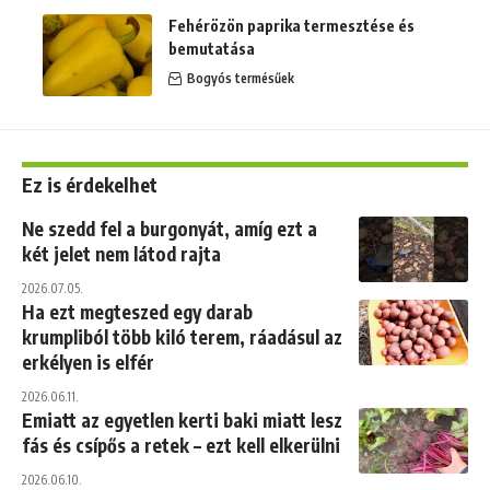
Fehérözön paprika termesztése és
bemutatása
Bogyós termésűek
Ez is érdekelhet
Ne szedd fel a burgonyát, amíg ezt a
két jelet nem látod rajta
2026.07.05.
Ha ezt megteszed egy darab
krumpliból több kiló terem, ráadásul az
erkélyen is elfér
2026.06.11.
Emiatt az egyetlen kerti baki miatt lesz
fás és csípős a retek – ezt kell elkerülni
2026.06.10.