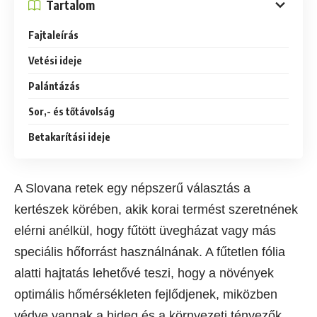
Tartalom
Fajtaleírás
Vetési ideje
Palántázás
Sor,- és tőtávolság
Betakarítási ideje
A Slovana retek egy népszerű választás a
kertészek körében, akik korai termést szeretnének
elérni anélkül, hogy fűtött üvegházat vagy más
speciális hőforrást használnának. A fűtetlen fólia
alatti hajtatás lehetővé teszi, hogy a növények
optimális hőmérsékleten fejlődjenek, miközben
védve vannak a hideg és a környezeti tényezők