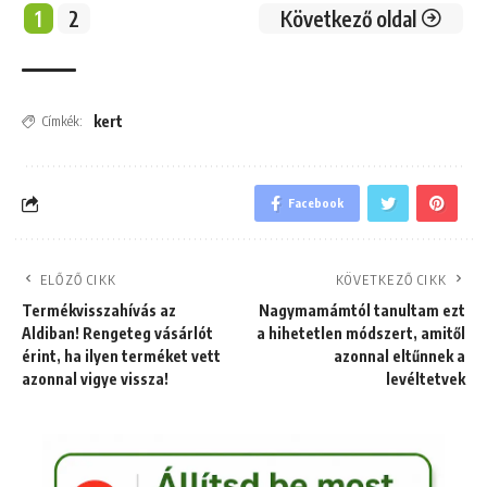
1
2
Következő oldal
kert
Címkék:
Facebook
ELŐZŐ CIKK
KÖVETKEZŐ CIKK
Termékvisszahívás az
Nagymamámtól tanultam ezt
Aldiban! Rengeteg vásárlót
a hihetetlen módszert, amitől
érint, ha ilyen terméket vett
azonnal eltűnnek a
azonnal vigye vissza!
levéltetvek