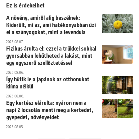
Ez is érdekelhet
A növény, amiről alig beszélnek:
Kiderült, mi az, ami hatékonyabban űzi
el a szúnyogokat, mint a levendula
2026.08.07.
Fizikus árulta el: ezzel a trükkel sokkal
gyorsabban lehűtheted a lakást, mint
egy egyszerű szellőztetéssel
2026.08.06.
Így hűtik le a japánok az otthonukat
klíma nélkül
2026.08.06.
Egy kertész elárulta: nyáron nem a
napi 2 locsolás menti meg a kertedet,
gyepedet, növényeidet
2026.08.05.