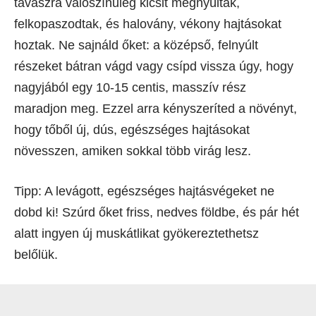
tavaszra valószínűleg kicsit megnyúltak,
felkopaszodtak, és halovány, vékony hajtásokat
hoztak. Ne sajnáld őket: a középső, felnyúlt
részeket bátran vágd vagy csípd vissza úgy, hogy
nagyjából egy 10-15 centis, masszív rész
maradjon meg. Ezzel arra kényszeríted a növényt,
hogy tőből új, dús, egészséges hajtásokat
növesszen, amiken sokkal több virág lesz.
Tipp: A levágott, egészséges hajtásvégeket ne
dobd ki! Szúrd őket friss, nedves földbe, és pár hét
alatt ingyen új muskátlikat gyökereztethetsz
belőlük.