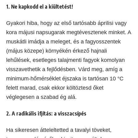
1. Ne kapkodd el a kiültetést!
Gyakori hiba, hogy az első tartósabb áprilisi vagy
kora májusi napsugarak megtévesztenek minket. A
muskátli imádja a meleget, és a fagyosszentek
(május közepe) környékén érkező hajnali
lehűlések, esetleges talajmenti fagyok komolyan
visszavethetik a fejlődésben. Várd meg, amíg a
minimum-hőmérséklet éjszaka is tartósan 10 °C
felett marad, csak ekkor költöztesd őket
véglegesen a szabad ég alá.
2. A radikális ifjítás: a visszacsípés
Ha sikeresen átteleltetted a tavalyi töveket,