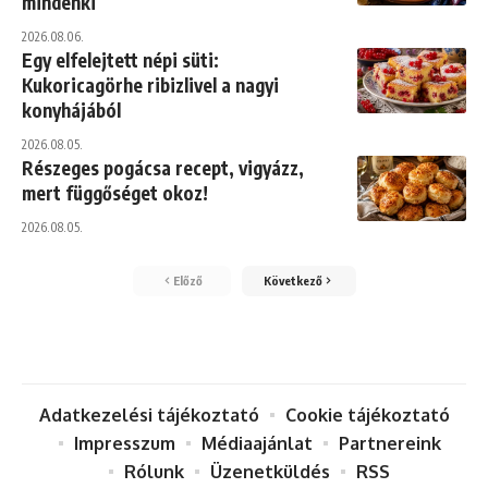
mindenki
2026.08.06.
Egy elfelejtett népi süti:
Kukoricagörhe ribizlivel a nagyi
konyhájából
2026.08.05.
Részeges pogácsa recept, vigyázz,
mert függőséget okoz!
2026.08.05.
Előző
Következő
Adatkezelési tájékoztató
Cookie tájékoztató
Impresszum
Médiaajánlat
Partnereink
Rólunk
Üzenetküldés
RSS