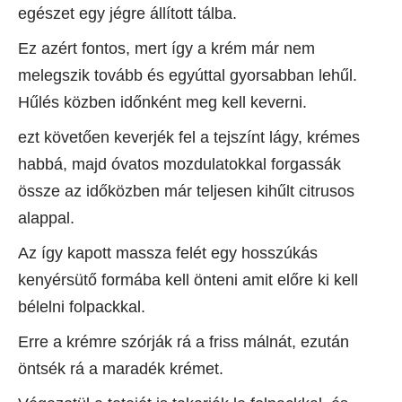
egészet egy jégre állított tálba.
Ez azért fontos, mert így a krém már nem
melegszik tovább és egyúttal gyorsabban lehűl.
Hűlés közben időnként meg kell keverni.
ezt követően keverjék fel a tejszínt lágy, krémes
habbá, majd óvatos mozdulatokkal forgassák
össze az időközben már teljesen kihűlt citrusos
alappal.
Az így kapott massza felét egy hosszúkás
kenyérsütő formába kell önteni amit előre ki kell
bélelni folpackkal.
Erre a krémre szórják rá a friss málnát, ezután
öntsék rá a maradék krémet.