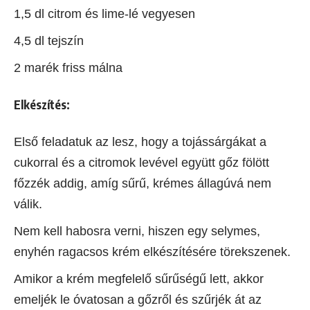
1,5 dl citrom és lime-lé vegyesen
4,5 dl tejszín
2 marék friss málna
Elkészítés:
Első feladatuk az lesz, hogy a tojássárgákat a
cukorral és a citromok levével együtt gőz fölött
főzzék addig, amíg sűrű, krémes állagúvá nem
válik.
Nem kell habosra verni, hiszen egy selymes,
enyhén ragacsos krém elkészítésére törekszenek.
Amikor a krém megfelelő sűrűségű lett, akkor
emeljék le óvatosan a gőzről és szűrjék át az