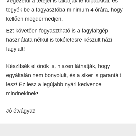
Végezetül a tetejét is takarják le folpackkal, és
tegyék be a fagyasztóba minimum 4 órára, hogy
kellően megdermedjen.
Ezt követően fogyasztható is a fagylaltgép
használata nélkül is tökéletesre készült házi
fagylalt!
Készítsék el önök is, hiszen láthatják, hogy
egyáltalán nem bonyolult, és a siker is garantált
lesz! Ez lesz a legújabb nyári kedvence
mindnekinek!
Jó étvágyat!