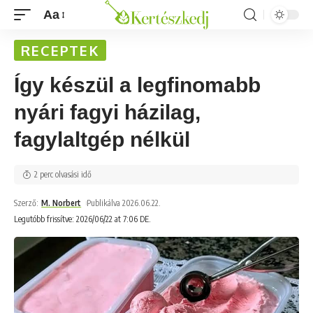
Aa
RECEPTEK
Így készül a legfinomabb
nyári fagyi házilag,
fagylaltgép nélkül
2 perc olvasási idő
Szerző:
M. Norbert
Publikálva 2026.06.22.
Legutóbb frissítve: 2026/06/22 at 7:06 DE.