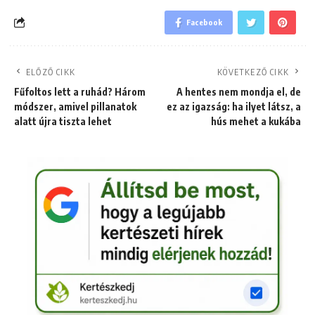
Facebook
ELŐZŐ CIKK
KÖVETKEZŐ CIKK
Fűfoltos lett a ruhád? Három
A hentes nem mondja el, de
módszer, amivel pillanatok
ez az igazság: ha ilyet látsz, a
alatt újra tiszta lehet
hús mehet a kukába