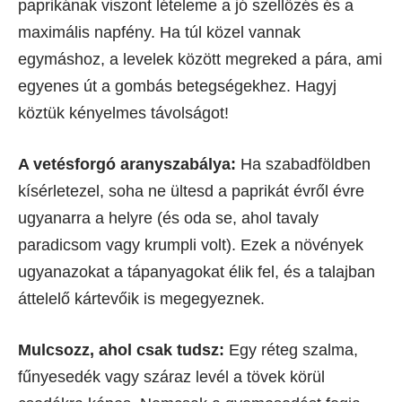
paprikának viszont lételeme a jó szellőzés és a
maximális napfény. Ha túl közel vannak
egymáshoz, a levelek között megreked a pára, ami
egyenes út a gombás betegségekhez. Hagyj
köztük kényelmes távolságot!
A vetésforgó aranyszabálya:
Ha szabadföldben
kísérletezel, soha ne ültesd a paprikát évről évre
ugyanarra a helyre (és oda se, ahol tavaly
paradicsom vagy krumpli volt). Ezek a növények
ugyanazokat a tápanyagokat élik fel, és a talajban
áttelelő kártevőik is megegyeznek.
Mulcsozz, ahol csak tudsz:
Egy réteg szalma,
fűnyesedék vagy száraz levél a tövek körül