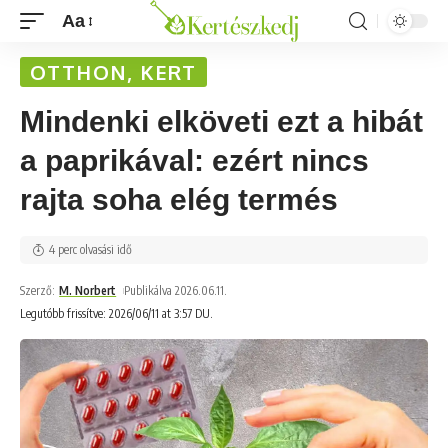
Aa
OTTHON, KERT
Mindenki elköveti ezt a hibát
a paprikával: ezért nincs
rajta soha elég termés
4 perc olvasási idő
Szerző:
M. Norbert
Publikálva 2026.06.11.
Legutóbb frissítve: 2026/06/11 at 3:57 DU.