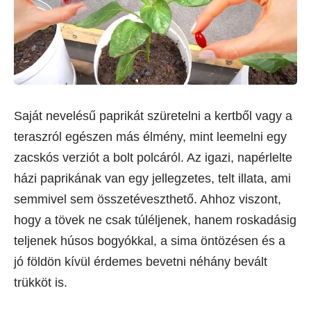
Saját nevelésű paprikát szüretelni a kertből vagy a
teraszról egészen más élmény, mint leemelni egy
zacskós verziót a bolt polcáról. Az igazi, napérlelte
házi paprikának van egy jellegzetes, telt illata, ami
semmivel sem összetéveszthető. Ahhoz viszont,
hogy a tövek ne csak túléljenek, hanem roskadásig
teljenek húsos bogyókkal, a sima öntözésen és a
jó földön kívül érdemes bevetni néhány bevált
trükköt is.