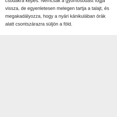
csodákra képes. Nemcsak a gyomosodást fogja
vissza, de egyenletesen melegen tartja a talajt, és
megakadályozza, hogy a nyári kánikulában órák
alatt csontszárazra süljön a föld.