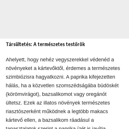
Társültetés: A természetes testőrök
Ahelyett, hogy nehéz vegyszerekkel védenéd a
növényeket a kártevőktől, érdemes a természetes
szimbiózisra hagyatkozni. A paprika kifejezetten
hálás, ha a közvetlen szomszédságába büdöskét
(körömvirágot), bazsalikomot vagy oregánót
ültetsz. Ezek az illatos növények természetes
riasztószerként működnek a legtöbb makacs
kártevő ellen, a bazsalikom ráadásul a
tapasztalatok szerint a paprika ízét is javítja.