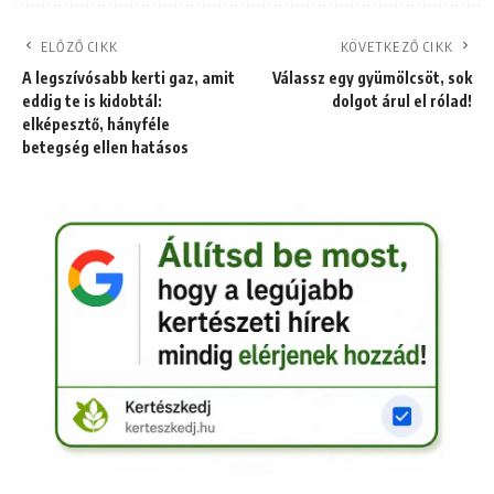
ELŐZŐ CIKK
KÖVETKEZŐ CIKK
A legszívósabb kerti gaz, amit
Válassz egy gyümölcsöt, sok
eddig te is kidobtál:
dolgot árul el rólad!
elképesztő, hányféle
betegség ellen hatásos