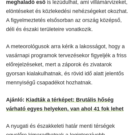
meghaladó eső
is lezúdulhat, ami villámárvizeket,
elöntéseket és közlekedési nehézségeket okozhat.
A figyelmeztetés elsősorban az ország középső,
déli és északi területeire vonatkozik.
A meteorológusok arra kérik a lakosságot, hogy a
vasárnapi programok tervezésekor figyeljék a friss
előrejelzéseket, mert a záporok és zivatarok
gyorsan kialakulhatnak, és rövid idő alatt jelentős
mennyiségű csapadékot hozhatnak.
Ajánló:
Kiadták a térképet: Brutális hőség
várható egyes helyeken, van ahol 41 fok lehet
A nyugati és északkeleti határ menti térségek
egyelőre kimaradhatnak a legintenzívebb