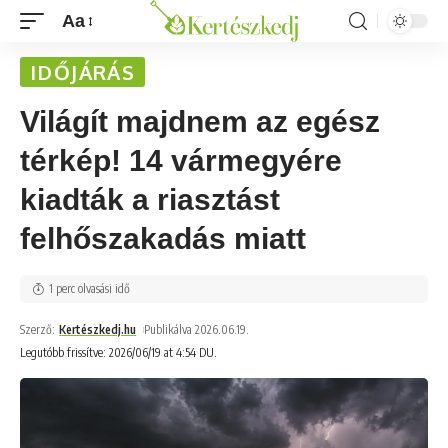
Aa
IDŐJÁRÁS
Világít majdnem az egész
térkép! 14 vármegyére
kiadták a riasztást
felhőszakadás miatt
1 perc olvasási idő
Szerző:
Kertészkedj.hu
Publikálva 2026.06.19.
Legutóbb frissítve: 2026/06/19 at 4:54 DU.