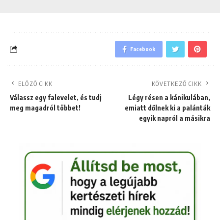
Facebook
ELŐZŐ CIKK
KÖVETKEZŐ CIKK
Válassz egy falevelet, és tudj
Légy résen a kánikulában,
meg magadról többet!
emiatt dőlnek ki a palánták
egyik napról a másikra